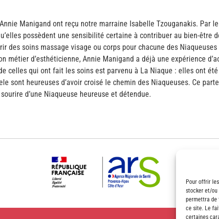
e Annie
Manigand
ont reçu notre marraine Isabelle
Tzouganakis
. Par l
e qu’elles possèdent une sensibilité certaine à contribuer au bien-êtr
ffrir des soins massage visage ou corps pour chacune des
Niaqueuses
son métier d’esthéticienne, Annie
Manigand
a déjà une expérience d’a
 celles qui ont fait les soins est parvenu à La Niaque : elles ont été 
ele sont heureuses d’avoir croisé le chemin des
Niaqueuses
. Ce parte
 sourire d’une
Niaqueuse
heureuse et détendue.
Pour offrir le
stocker et/ou
permettra de 
ce site. Le fa
certaines cara